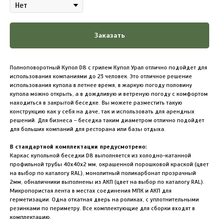
Заказать
Полноповоротный Купол D8 с грилем Купол Урал отлично подойдет для
использования компаниями до 23 человек. Это отличное решение
использования купола в летнее время, в жаркую погоду половину
купола можно открыть, а в дождливую и ветреную погоду с комфортом
находиться в закрытой беседке. Вы можете разместить такую
конструкцию как у себя на даче, так и использовать для арендных
решений. Для бизнеса – беседка таким диаметром отлично подойдет
для больших компаний для ресторана или базы отдыха.
В стандартной комплектации предусмотрено:
Каркас купольной беседки D8 выполняется из холодно-катанной
профильной трубы 40х40х2 мм, окрашенной порошковой краской (цвет
на выбор по каталогу RAL), монолитный поликарбонат прозрачный
2мм, обналичники выполнены из АКП (цвет на выбор по каталогу RAL).
Микропористая лента в местах соединения МПК и АКП для
герметизации. Одна откатная дверь на роликах, с уплотнительными
резинками по периметру. Все комплектующие для сборки входят в
комплектацию.