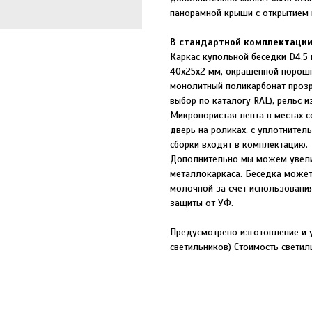
панорамной крыши с открытием 
В стандартной комплектации
Каркас купольной беседки D4.5
40х25х2 мм, окрашенной порошко
монолитный поликарбонат прозр
выбор по каталогу RAL), рельс 
Микропористая лента в местах 
дверь на роликах, с уплотните
сборки входят в комплектацию.
Дополнительно мы можем увелич
металлокаркаса. Беседка может
молочной за счет использовани
защиты от УФ.
Предусмотрено изготовление и 
светильников) Стоимость светил