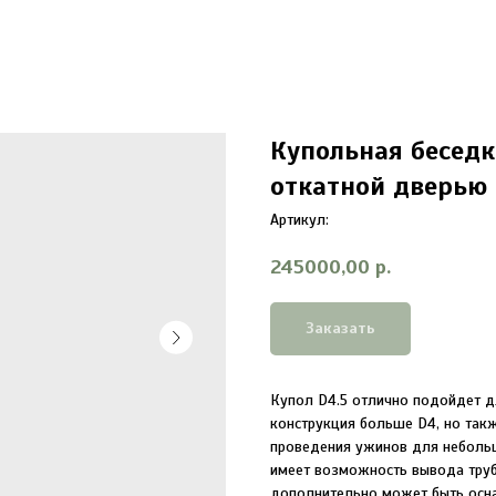
Купольная беседка
откатной дверью
Артикул:
245000,00
р.
Заказать
Купол D4.5 отлично подойдет д
конструкция больше D4, но так
проведения ужинов для неболь
имеет возможность вывода труб
дополнительно может быть осн