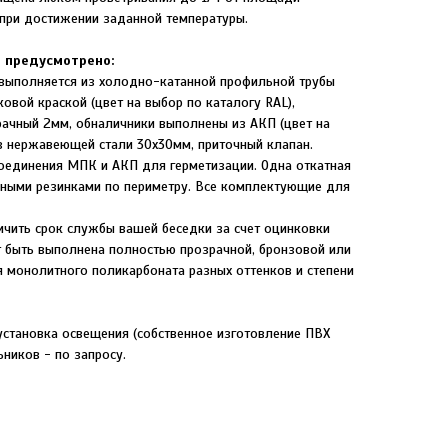
при достижении заданной температуры.
 предусмотрено:
 выполняется из холодно-катанной профильной трубы
вой краской (цвет на выбор по каталогу RAL),
ачный 2мм, обналичники выполнены из АКП (цвет на
из нержавеющей стали 30х30мм, приточный клапан.
соединения МПК и АКП для герметизации. Одна откатная
льными резинками по периметру. Все комплектующие для
ить срок службы вашей беседки за счет оцинковки
 быть выполнена полностью прозрачной, бронзовой или
я монолитного поликарбоната разных оттенков и степени
установка освещения (собственное изготовление ПВХ
ьников - по запросу.