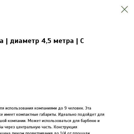
 | диаметр 4,5 метра | С
ля использования компаниями до 9 человек. Эта
же имеет компактные габариты. Идеально подойдет для
шой компании. Может использоваться для барбекю и
ы через центральную часть. Конструкция
ащена люком проветривания до 1/4 от площади