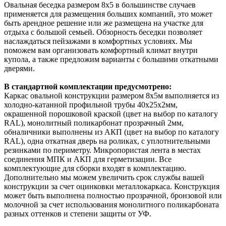
Овальная беседка размером 8х5 в большинстве случаев
применяется для размещения больших компаний, это может
быть арендное решение или же размещена на участке для
отдыха с большой семьей. Обзорность беседки позволяет
наслаждаться пейзажами в комфортных условиях. Мы
поможем вам организовать комфортный климат внутри
купола, а также предложим варианты с большими откатными
дверями.
В стандартной комплектации предусмотрено:
Каркас овальной конструкции размером 8х5м выполняется из
холодно-катанной профильной трубы 40х25х2мм,
окрашенной порошковой краской (цвет на выбор по каталогу
RAL), монолитный поликарбонат прозрачный 2мм,
обналичники выполнены из АКП (цвет на выбор по каталогу
RAL), одна откатная дверь на роликах, с уплотнительными
резинками по периметру. Микропористая лента в местах
соединения МПК и АКП для герметизации. Все
комплектующие для сборки входят в комплектацию.
Дополнительно мы можем увеличить срок службы вашей
конструкции за счет оцинковки металлокаркаса. Конструкция
может быть выполнена полностью прозрачной, бронзовой или
молочной за счет использования монолитного поликарбоната
разных оттенков и степени защиты от УФ.