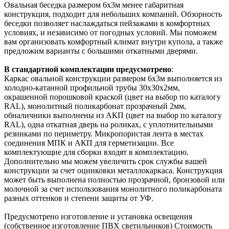
Овальная беседка размером 6х3м менее габаритная
конструкция, подходит для небольших компаний. Обзорность
беседки позволяет наслаждаться пейзажами в комфортных
условиях, и независимо от погодных условий. Мы поможем
вам организовать комфортный климат внутри купола, а также
предложим варианты с большими откатными дверями.
В стандартной комплектации предусмотрено
:
Каркас овальной конструкции размером 6х3м выполняется из
холодно-катанной профильной трубы 30х30х2мм,
окрашенной порошковой краской (цвет на выбор по каталогу
RAL), монолитный поликарбонат прозрачный 2мм,
обналичники выполнены из АКП (цвет на выбор по каталогу
RAL), одна откатная дверь на роликах, с уплотнительными
резинками по периметру. Микропористая лента в местах
соединения МПК и АКП для герметизации. Все
комплектующие для сборки входят в комплектацию.
Дополнительно мы можем увеличить срок службы вашей
конструкции за счет оцинковки металлокаркаса. Конструкция
может быть выполнена полностью прозрачной, бронзовой или
молочной за счет использования монолитного поликарбоната
разных оттенков и степени защиты от УФ.
Предусмотрено изготовление и установка освещения
(собственное изготовление ПВХ светильников) Стоимость