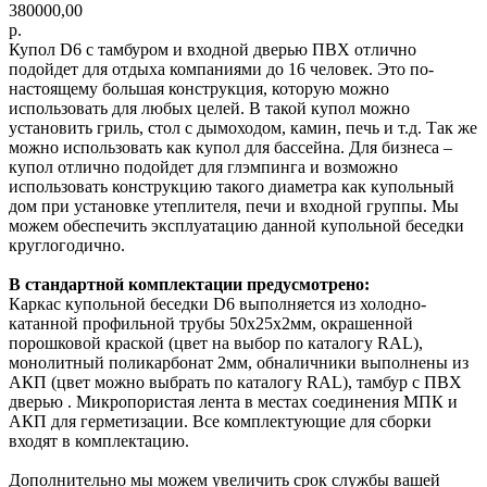
380000,00
р.
Купол D6 с тамбуром и входной дверью ПВХ отлично
подойдет для отдыха компаниями до 16 человек. Это по-
настоящему большая конструкция, которую можно
использовать для любых целей. В такой купол можно
установить гриль, стол с дымоходом, камин, печь и т.д. Так же
можно использовать как купол для бассейна. Для бизнеса –
купол отлично подойдет для глэмпинга и возможно
использовать конструкцию такого диаметра как купольный
дом при установке утеплителя, печи и входной группы. Мы
можем обеспечить эксплуатацию данной купольной беседки
круглогодично.
В стандартной комплектации предусмотрено:
Каркас купольной беседки D6 выполняется из холодно-
катанной профильной трубы 50х25х2мм, окрашенной
порошковой краской (цвет на выбор по каталогу RAL),
монолитный поликарбонат 2мм, обналичники выполнены из
АКП (цвет можно выбрать по каталогу RAL), тамбур с ПВХ
дверью . Микропористая лента в местах соединения МПК и
АКП для герметизации. Все комплектующие для сборки
входят в комплектацию.
Дополнительно мы можем увеличить срок службы вашей