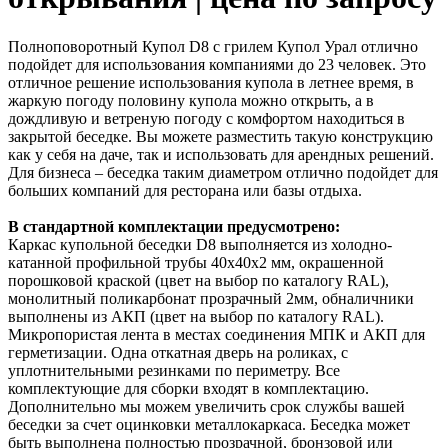
Полноповоротный Купол D8 с грилем Купол Урал отлично
подойдет для использования компаниями до 23 человек. Это
отличное решение использования купола в летнее время, в
жаркую погоду половину купола можно открыть, а в
дождливую и ветреную погоду с комфортом находиться в
закрытой беседке. Вы можете разместить такую конструкцию
как у себя на даче, так и использовать для арендных решений.
Для бизнеса – беседка таким диаметром отлично подойдет для
больших компаний для ресторана или базы отдыха.
В стандартной комплектации предусмотрено:
Каркас купольной беседки D8 выполняется из холодно-
катанной профильной трубы 40х40х2 мм, окрашенной
порошковой краской (цвет на выбор по каталогу RAL),
монолитный поликарбонат прозрачный 2мм, обналичники
выполнены из АКП (цвет на выбор по каталогу RAL).
Микропористая лента в местах соединения МПК и АКП для
герметизации. Одна откатная дверь на роликах, с
уплотнительными резинками по периметру. Все
комплектующие для сборки входят в комплектацию.
Дополнительно мы можем увеличить срок службы вашей
беседки за счет оцинковки металлокаркаса. Беседка может
быть выполнена полностью прозрачной, бронзовой или