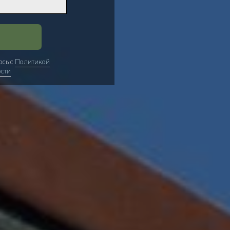
юсь с
Политикой
сти